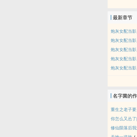
最新章节
炮灰女配当影后
炮灰女配当影后
炮灰女配当影后
炮灰女配当影后
炮灰女配当影后
名字菌的
重生之老子要
你怎么又怂了[
修仙陨落后我
天地一逆旅
/