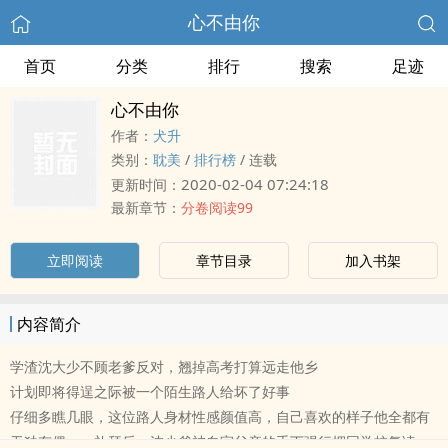
心不由你
首页
分类
排行
搜索
足迹
心不由你
作者：
犬升
类别：
耽美
/
排行榜
/
连载
2020-02-04 07:24:18
更新时间：
最新章节：
分卷阅读99
立即阅读
章节目录
加入书架
内容简介
学渣沈大少不顾老爹反对，翘掉高考打算远走他乡
计划即将得逞之际被一个陌生路人给坏了好事
仔细多瞧几眼，这位路人身材性感颜值高，自己喜欢的样子他全都有
无独有偶，一礼拜后，沈少爷被自家父亲的手下强行押回学校复读，