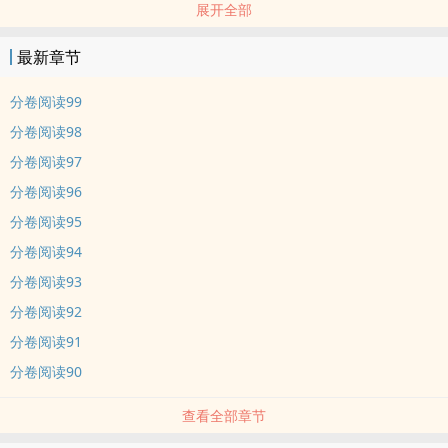
展开全部
结果发现自己竟和对方成了同桌
沈少爷决定要把这人追到手
最新章节
荃兴坐馆的金叵罗和已故毒枭的遗孤从此有了交集
CP：尚白 X 沈星捷
分卷阅读99
两个拥有特殊背景大少的恋爱故事，受追攻。
分卷阅读98
作者标签：近代现代，都市爱情，甜宠，情投意合，破镜重圆，HE。
分卷阅读97
分卷阅读96
分卷阅读95
分卷阅读94
分卷阅读93
分卷阅读92
分卷阅读91
分卷阅读90
查看全部章节