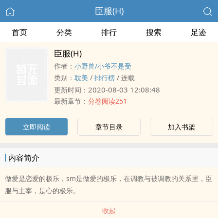
臣服(H)
首页
分类
排行
搜索
足迹
臣服(H)
作者：
小野兽/小爷不是受
类别：
‍‌耽‎‍‌美‌​
/
排行榜
/
连载
2020-08-03 12:08:48
更新时间：
最新章节：
分卷阅读251
立即阅读
章节目录
加入书架
内容简介
做爱是恋爱的极乐，sm是做爱的极乐，在‎‍‌调‎教‎‍与被‎‍‌调‎教‎‍的关系里，臣
服与主宰，是心的极乐。
收起