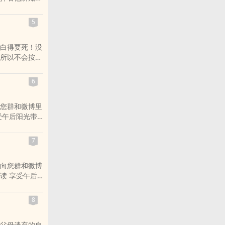
孩纸就不要重
[图铺]八加
5
不要忘记向您
白得要死！没
：偶叫跳跳享
所以不会按照
并且我现在正
6
还不错的话请不
,反穿越,古
您群和微博里
，一杯下午茶
受午后阳光带
给您带来的美
喜欢小站 希望
7
向您群和微博
读 享受午后
受小说给您带
欢小说 喜欢小
8
父母遗弃的自