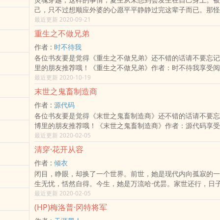
己，只不过想顺应外婆的心愿平平静静过完这辈子而已。那怪
抢匪！与世无争的桃花村，宁静祥和的桃花村，这里的生活怎
最近更新 2020-09-21
脍炙人口的《桃花源记》里所描述的世界嘛！好吧，其实适应
重生之不做兄弟
那么难，平白多了一个岁的儿子，这个便宜爹爹当起来的感觉
作者 :
时不待我
能在这里重生，看来上天还是怜惜自己。隔壁的夫子，你天天
各位书友要是觉得《重生之不做兄弟》还不错的话请不要忘记
饭，看在你照顾我家小朋友的份上，是没有什么问题啦……只
里的朋友推荐哦！《重生之不做兄弟》作者：时不待我享受阅
人计”我实在是无力招架啊~还有，那个小溪
阳光带来的慵懒惬意，一杯下午茶 一本好书。享受生活，享
最近更新 2020-10-19
来的美好时光从现在开始。 本站全面拒绝弹窗，绿色免费 喜
末世之鬼畜制造商
站 希望您点击分享 把心情分享给大家吧！
作者 :
源代码
各位书友要是觉得《末世之鬼畜制造商》还不错的话请不要忘
博里的朋友推荐哦！《末世之鬼畜制造商》作者：源代码享受
后阳光带来的慵懒惬意，一杯下午茶 一本好书。享受生活，
最近更新 2020-02-05
带来的美好时光从现在开始。 本站全面拒绝弹窗，绿色免费 
清穿·花开从容
小站 希望您点击分享 把心情分享给大家吧！
作者 :
倾衣
闭目，睁眼，却换了一个世界。前世，她是现代内向孤寂的一
生无忧，恬然自得。今生，她是万流哈·优昙。家世还行，日
今生于她而言，并无差别，她依旧低眉敛目，安宁宛如不存于
最近更新 2020-02-05
昙，仅仅只是优昙，眉心处那一朵优昙花，以着无比柔婉的姿
(HP)梅洛普·冈特将军
放，昙花一现，胜过百花娇艳。成长，嫁人，生娃，然后杯具