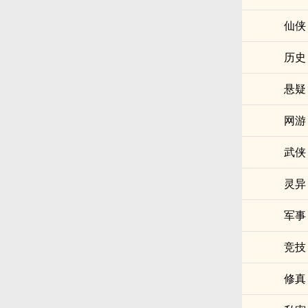
仙侠
历史
悬疑
网游
武侠
灵异
军事
竞技
修真