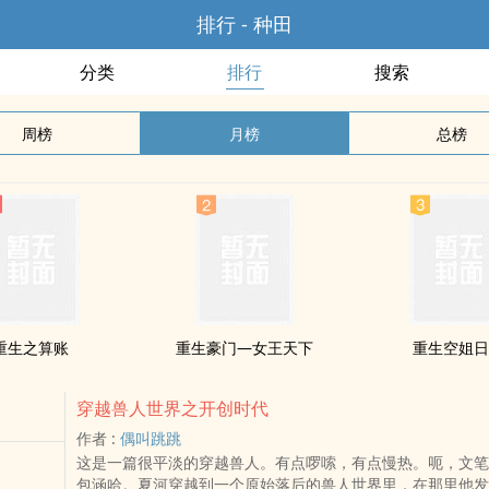
排行 - 种田
分类
排行
搜索
周榜
月榜
总榜
重生之算账
重生豪门—女王天下
重生空姐
穿越兽人世界之开创时代
作者 :
偶叫跳跳
这是一篇很平淡的穿越兽人。有点啰嗦，有点慢热。呃，文笔
包涵哈。夏河穿越到一个原始落后的兽人世界里，在那里他发