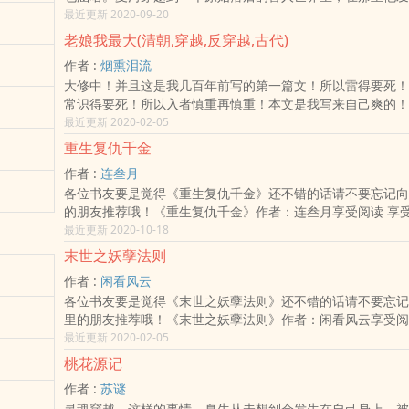
的学识带领兽人走向新时代。月日入，第章是倒，已经看过的
最近更新 2020-09-20
复购买了。最后，感谢、鞠躬、撒花。（呵呵，我有图了！在《
老娘我最大(清朝,穿越,反穿越,古代)
的封面铺子》里画来的。很喜欢，谢谢哈）
作者 :
烟熏泪流
各位书友要是觉得《穿越兽人世界之开创时代》还不错的话请
大修中！并且这是我几百年前写的第一篇文！所以雷得要死！
群和微博里的朋友推荐哦！《穿越兽人世界之开创时代》作者
常识得要死！所以入者慎重再慎重！本文是我写来自己爽的！
受阅读 享受午后阳光带来的慵懒惬意，一杯下午茶 一本好书
条理常识之类的，总之一句话！老娘我最大！怎么爽怎么来！
最近更新 2020-02-05
在构思我的第二篇文！是女主种田文类的男主是军人的！
重生复仇千金
各位书友要是觉得《老娘我最大(清朝,穿越,反穿越,古代)》
作者 :
连叁月
要忘记向您群和微博里的朋友推荐哦！《老娘我最大(清朝,穿越
各位书友要是觉得《重生复仇千金》还不错的话请不要忘记向
代)》作者：烟熏泪流享受阅读 享受午后阳光带来的慵懒惬意
的朋友推荐哦！《重生复仇千金》作者：连叁月享受阅读 享
一本好书。享受生活，享受小说给您
来的慵懒惬意，一杯下午茶 一本好书。享受生活，享受小说
最近更新 2020-10-18
好时光从现在开始。 本站全面拒绝弹窗，绿色免费 喜欢小说 
末世之妖孽法则
您点击分享 把心情分享给大家吧！
作者 :
闲看风云
各位书友要是觉得《末世之妖孽法则》还不错的话请不要忘记
里的朋友推荐哦！《末世之妖孽法则》作者：闲看风云享受阅
阳光带来的慵懒惬意，一杯下午茶 一本好书。享受生活，享
最近更新 2020-02-05
来的美好时光从现在开始。 本站全面拒绝弹窗，绿色免费 喜
桃花源记
站 希望您点击分享 把心情分享给大家吧！
作者 :
苏谜
灵魂穿越，这样的事情，夏生从未想到会发生在自己身上。被