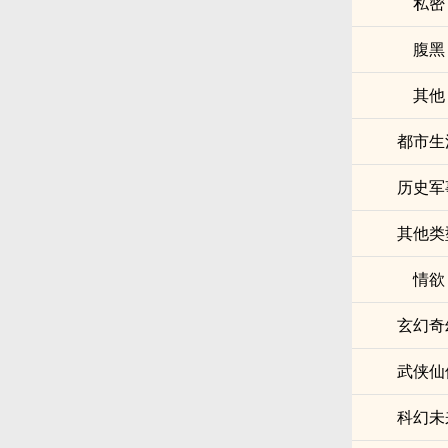
私密
腹黑
其他
都市生
历史军
其他类
‎情​­欲‍‍​
玄幻奇
武侠仙
科幻未