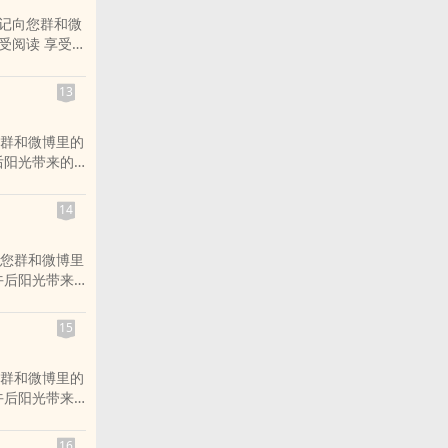
忘记向您群和微
向您群和微博
受阅读 享受午
受午后阳光带
享受小说给您
喜欢小说 喜欢
13
群和微博里的
后阳光带来的
带来的美好时
小站 希望您点
14
您群和微博里
午后阳光带来
您带来的美好
欢小站 希望您
15
群和微博里的
午后阳光带来
您带来的美好
欢小站 希望您
16