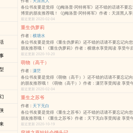
作者 :
天涯黑人
了、、、、、、
各位书友要是觉得《()梅洛普·冈特将军》还不错的话请不要
各位书友要是觉得《清穿·花开从容》还不错的话请不要忘记
博里的朋友推荐哦！《()梅洛普·冈特将军》作者：天涯黑人享
里的朋友推荐哦！《清穿·花开从容》作者：倾衣享受阅读 享
后阳光带来的慵懒惬意，一杯下午茶 一本好书。享受生活，
最近更新 2020-02-04
来的慵懒惬意，一杯下午茶 一本
带来的美好时光从现在开始。 本站全面拒绝弹窗，绿色免费 
重生伪萝莉
小站 希望您点击分享 把心情分享给大家吧！
作者 :
横塘水
活
各位书友要是觉得《重生伪萝莉》还不错的话请不要忘记向您
朋友推荐哦！《重生伪萝莉》作者：横塘水享受阅读 享受午
慵懒惬意，一杯下午茶 一本好书。享受生活，享受小说给您
最近更新 2020-10-20
事
光从现在开始。 本站全面拒绝弹窗，绿色免费 喜欢小说 喜欢
萌物（高干）
击分享 把心情分享给大家吧！
型
作者 :
潇茫
各位书友要是觉得《萌物（高干）》还不错的话请不要忘记向
的朋友推荐哦！《萌物（高干）》作者：潇茫享受阅读 享受
的慵懒惬意，一杯下午茶 一本好书。享受生活，享受小说给
最近更新 2020-02-04
时光从现在开始。 本站全面拒绝弹窗，绿色免费 喜欢小说 喜
幻
重生之苏爷
点击分享 把心情分享给大家吧！
作者 :
天下无白
侠
各位书友要是觉得《重生之苏爷》还不错的话请不要忘记向您
朋友推荐哦！《重生之苏爷》作者：天下无白享受阅读 享受
来
的慵懒惬意，一杯下午茶 一本好书。享受生活，享受小说给
最近更新 2020-10-19
时光从现在开始。 本站全面拒绝弹窗，绿色免费 喜欢小说 喜
穿越之原始社会馒头记