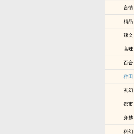
言情
精品
­‎辣‌‍文​‌
‍高‎辣‍‎
百合
种田
玄幻
都市
穿越
科幻