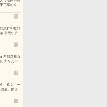
那可恶的银行
么看都像某篇
新环境也没有
9
还真是不错！
都来我家蹭
向您群和微博
不过，你的“美
读 享受午后
受小说给您带
欢小说 喜欢小
10
记向您群和微
阅读 享受午
享受小说给您
喜欢小说 喜欢
11
个小孤女，一
子温馨。前世
世。她是优
态，层层绽
12