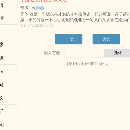
点击分享 把心情分享给大家吧！
情
作者 :
夜雨恋
宋体 这是一个馒头与才女的未知推倒史。长的可爱，身子娇小，又白又
情
嫩，小的时候一不小心被自家姐姐的一句‘又白又香’而定名为
会，没有馒头？我来做呗，但是不是被你推倒。人家怎么说也
最近更新 2020-09-19
授级别的，怎么可以如此被人这样那样。这是一个外表很活泼
的……女人。不就是小大人吗？比我大不了几岁，还反被我照
下一页
尾页
是有一个超级大技能，超强的学习能力，出了做饭之外。简单
缘
输入页数
缘
(第
1
/
67
页)当前
16
条/页
技
疑
文
异
间